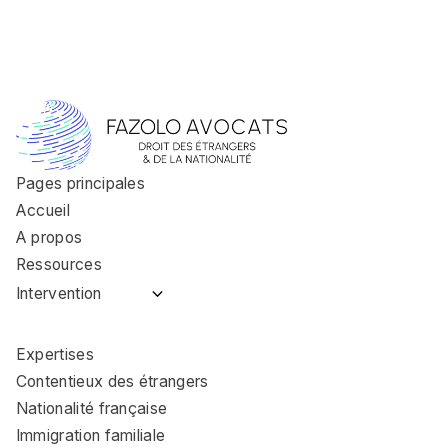
Pages principales
Accueil
A propos
Ressources
Intervention
Avocat immigration
Coulommiers
Expertises
Avocat immigration
Contentieux des étrangers
Nemours
Nationalité française
Avocat immigration
Immigration familiale
Fontainebleau