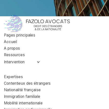
Pages principales
Accueil
A propos
Ressources
Intervention
Avocat immigration
Coulommiers
Expertises
Avocat immigration
Contentieux des étrangers
Nemours
Nationalité française
Avocat immigration
Immigration familiale
Fontainebleau
Mobilité internationale
Avocat immigration